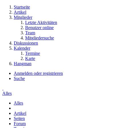
Startseite
Artikel
Mitglieder
Letzte Aktivitäten
Benutzer online
Team
Mitgliedersuche
Diskussionen
Kalender
Termine
Karte
Hangman
Anmelden oder registrieren
Suche
Alles
Alles
Artikel
Seiten
Forum