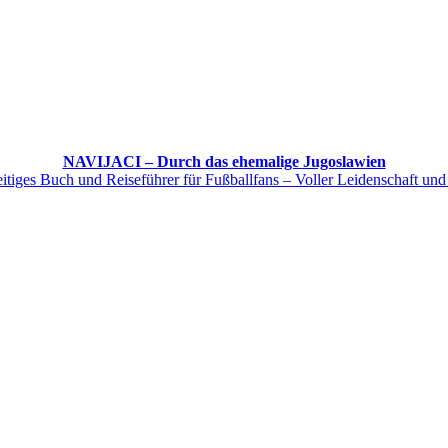
NAVIJACI – Durch das ehemalige Jugoslawien
itiges Buch und Reiseführer für Fußballfans – Voller Leidenschaft und