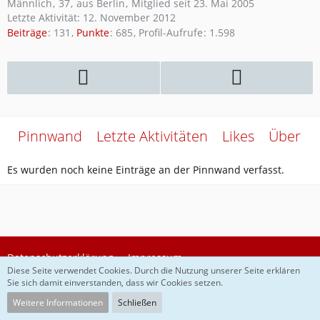
Männlich
37
aus Berlin
Mitglied seit 23. Mai 2005
Letzte Aktivität:
12. November 2012
Beiträge
131
Punkte
685
Profil-Aufrufe
1.598
Pinnwand
Letzte Aktivitäten
Likes
Über m
Es wurden noch keine Einträge an der Pinnwand verfasst.
Datenschutzerklärung
Impressum
Diese Seite verwendet Cookies. Durch die Nutzung unserer Seite erklären
Sie sich damit einverstanden, dass wir Cookies setzen.
Community-Software:
WoltLab Suite™
Weitere Informationen
Schließen