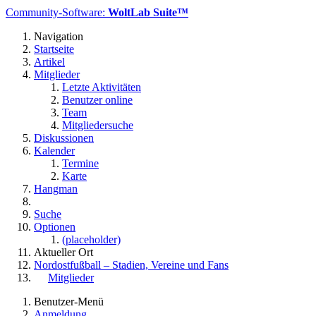
Community-Software:
WoltLab Suite™
Navigation
Startseite
Artikel
Mitglieder
Letzte Aktivitäten
Benutzer online
Team
Mitgliedersuche
Diskussionen
Kalender
Termine
Karte
Hangman
Suche
Optionen
(placeholder)
Aktueller Ort
Nordostfußball – Stadien, Vereine und Fans
Mitglieder
Benutzer-Menü
Anmeldung