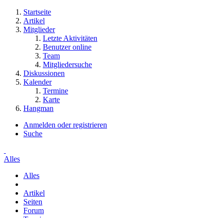
Startseite
Artikel
Mitglieder
Letzte Aktivitäten
Benutzer online
Team
Mitgliedersuche
Diskussionen
Kalender
Termine
Karte
Hangman
Anmelden oder registrieren
Suche
Alles
Alles
Artikel
Seiten
Forum