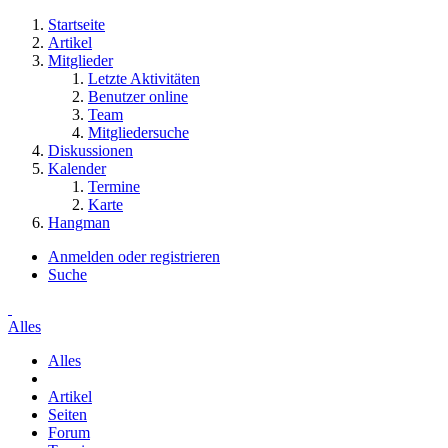
Startseite
Artikel
Mitglieder
Letzte Aktivitäten
Benutzer online
Team
Mitgliedersuche
Diskussionen
Kalender
Termine
Karte
Hangman
Anmelden oder registrieren
Suche
Alles
Alles
Artikel
Seiten
Forum