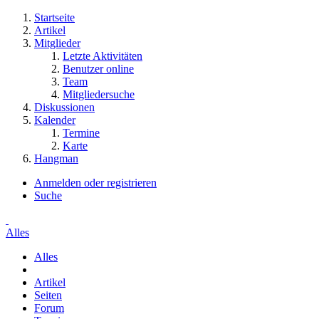
Startseite
Artikel
Mitglieder
Letzte Aktivitäten
Benutzer online
Team
Mitgliedersuche
Diskussionen
Kalender
Termine
Karte
Hangman
Anmelden oder registrieren
Suche
Alles
Alles
Artikel
Seiten
Forum