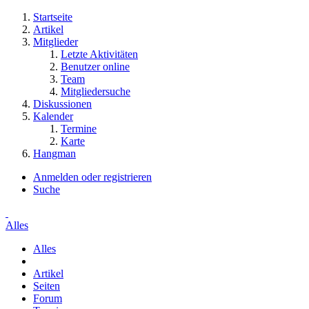
Startseite
Artikel
Mitglieder
Letzte Aktivitäten
Benutzer online
Team
Mitgliedersuche
Diskussionen
Kalender
Termine
Karte
Hangman
Anmelden oder registrieren
Suche
Alles
Alles
Artikel
Seiten
Forum