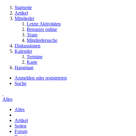
Startseite
Artikel
Mitglieder
Letzte Aktivitäten
Benutzer online
Team
Mitgliedersuche
Diskussionen
Kalender
Termine
Karte
Hangman
Anmelden oder registrieren
Suche
Alles
Alles
Artikel
Seiten
Forum