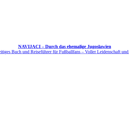
NAVIJACI – Durch das ehemalige Jugoslawien
itiges Buch und Reiseführer für Fußballfans – Voller Leidenschaft und