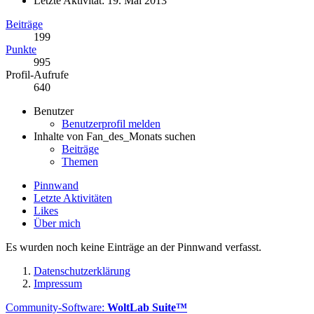
Letzte Aktivität:
19. Mai 2013
Beiträge
199
Punkte
995
Profil-Aufrufe
640
Benutzer
Benutzerprofil melden
Inhalte von Fan_des_Monats suchen
Beiträge
Themen
Pinnwand
Letzte Aktivitäten
Likes
Über mich
Es wurden noch keine Einträge an der Pinnwand verfasst.
Datenschutzerklärung
Impressum
Community-Software:
WoltLab Suite™