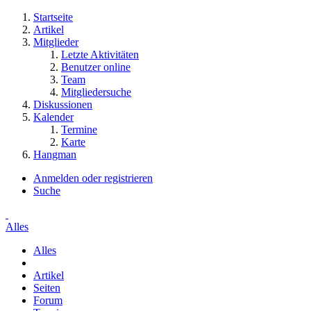
Startseite
Artikel
Mitglieder
Letzte Aktivitäten
Benutzer online
Team
Mitgliedersuche
Diskussionen
Kalender
Termine
Karte
Hangman
Anmelden oder registrieren
Suche
Alles
Alles
Artikel
Seiten
Forum