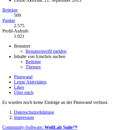
Letzte Aktivität:
21. September 2013
Beiträge
509
Punkte
2.575
Profil-Aufrufe
1.021
Benutzer
Benutzerprofil melden
Inhalte von fcmchris suchen
Beiträge
Themen
Pinnwand
Letzte Aktivitäten
Likes
Über mich
Es wurden noch keine Einträge an der Pinnwand verfasst.
Datenschutzerklärung
Impressum
Community-Software:
WoltLab Suite™