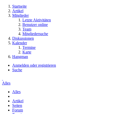
Startseite
Artikel
Mitglieder
Letzte Aktivitäten
Benutzer online
Team
Mitgliedersuche
Diskussionen
Kalender
Termine
Karte
Hangman
Anmelden oder registrieren
Suche
Alles
Alles
Artikel
Seiten
Forum