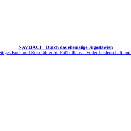
NAVIJACI – Durch das ehemalige Jugoslawien
itiges Buch und Reiseführer für Fußballfans – Voller Leidenschaft und