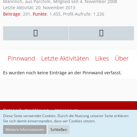
Männlich
aus Parchim
Mitglied seit 4. November 2008
Letzte Aktivität:
20. November 2013
Beiträge
291
Punkte
1.455
Profil-Aufrufe
1.226
Pinnwand
Letzte Aktivitäten
Likes
Über m
Es wurden noch keine Einträge an der Pinnwand verfasst.
Datenschutzerklärung
Impressum
Diese Seite verwendet Cookies. Durch die Nutzung unserer Seite erklären
Sie sich damit einverstanden, dass wir Cookies setzen.
Community-Software:
WoltLab Suite™
Weitere Informationen
Schließen