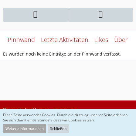
Pinnwand
Letzte Aktivitäten
Likes
Über m
Es wurden noch keine Einträge an der Pinnwand verfasst.
Datenschutzerklärung
Impressum
Diese Seite verwendet Cookies. Durch die Nutzung unserer Seite erklären
Sie sich damit einverstanden, dass wir Cookies setzen.
Community-Software:
WoltLab Suite™
Weitere Informationen
Schließen