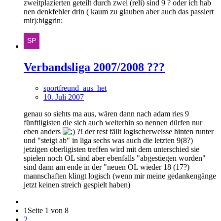
zweitplazierten geteilt durch zwei (reli) sind 9 ? oder ich hab
nen denkfehler drin ( kaum zu glauben aber auch das passiert
mir):biggrin:
Verbandsliga 2007/2008 ???
sportfreund_aus_het
10. Juli 2007
genau so siehts ma aus, wären dann nach adam ries 9
fünftligisten die sich auch weiterhin so nennen dürfen nur
eben anders
?! der rest fällt logischerweisse hinten runter
und "steigt ab" in liga sechs was auch die letzten 9(8?)
jetzigen oberligisten treffen wird mit dem unterschied sie
spielen noch OL sind aber ebenfalls "abgestiegen worden"
sind dann am ende in der "neuen OL wieder 18 (17?)
mannschaften klingt logisch (wenn mir meine gedankengänge
jetzt keinen streich gespielt haben)
1
Seite 1 von 8
2