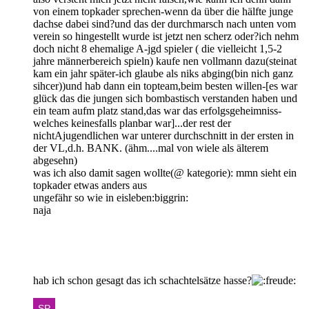
von einem topkader sprechen-wenn da über die hälfte junge
dachse dabei sind?und das der durchmarsch nach unten vom
verein so hingestellt wurde ist jetzt nen scherz oder?ich nehm
doch nicht 8 ehemalige A-jgd spieler ( die vielleicht 1,5-2
jahre männerbereich spieln) kaufe nen vollmann dazu(steinat
kam ein jahr später-ich glaube als niks abging(bin nich ganz
sihcer))und hab dann ein topteam,beim besten willen-[es war
glück das die jungen sich bombastisch verstanden haben und
ein team aufm platz stand,das war das erfolgsgeheimniss-
welches keinesfalls planbar war]...der rest der
nichtAjugendlichen war unterer durchschnitt in der ersten in
der VL,d.h. BANK. (ähm....mal von wiele als älterem
abgesehn)
was ich also damit sagen wollte(@ kategorie): mmn sieht ein
topkader etwas anders aus
ungefähr so wie in eisleben:biggrin:
naja
hab ich schon gesagt das ich schachtelsätze hasse?