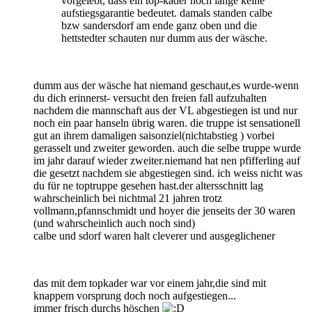
vorgelebt, dass ein top-kader noch lange keine
aufstiegsgarantie bedeutet. damals standen calbe
bzw sandersdorf am ende ganz oben und die
hettstedter schauten nur dumm aus der wäsche.
dumm aus der wäsche hat niemand geschaut,es wurde-wenn
du dich erinnerst- versucht den freien fall aufzuhalten
nachdem die mannschaft aus der VL abgestiegen ist und nur
noch ein paar hanseln übrig waren. die truppe ist sensationell
gut an ihrem damaligen saisonziel(nichtabstieg ) vorbei
gerasselt und zweiter geworden. auch die selbe truppe wurde
im jahr darauf wieder zweiter.niemand hat nen pfifferling auf
die gesetzt nachdem sie abgestiegen sind. ich weiss nicht was
du für ne toptruppe gesehen hast.der altersschnitt lag
wahrscheinlich bei nichtmal 21 jahren trotz
vollmann,pfannschmidt und hoyer die jenseits der 30 waren
(und wahrscheinlich auch noch sind)
calbe und sdorf waren halt cleverer und ausgeglichener
das mit dem topkader war vor einem jahr,die sind mit
knappem vorsprung doch noch aufgestiegen...
immer frisch durchs höschen