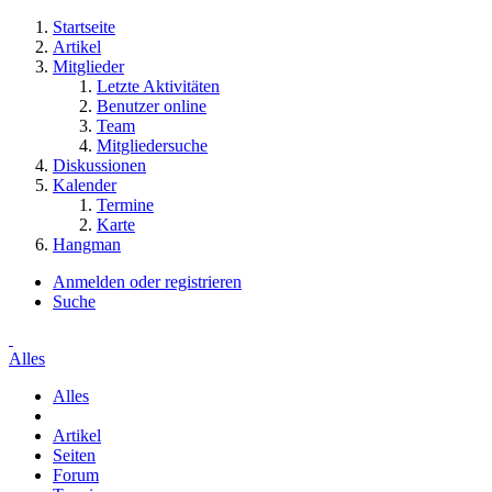
Startseite
Artikel
Mitglieder
Letzte Aktivitäten
Benutzer online
Team
Mitgliedersuche
Diskussionen
Kalender
Termine
Karte
Hangman
Anmelden oder registrieren
Suche
Alles
Alles
Artikel
Seiten
Forum