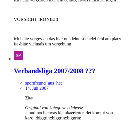
VORSICHT IRONIE!!!
ich hatte vergessen das hier ne kleine stichelei fehl am platze
ist -bitte vielmals um vergebung
Verbandsliga 2007/2008 ???
sportfreund_aus_het
14. Juli 2007
Zitat
Original von kategorie edelweiß
...und noch etwas kleinka
rr
ierter. det kommt von
ka
r
o. :biggrin::biggrin::biggrin: