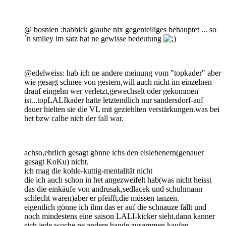
@ bosnien :habbick glaube nix gegenteiliges behauptet ... so
´n smiley im satz hat ne gewisse bedeutung
@edelweiss: hab ich ne andere meinung vom "topkader" aber
wie gesagt schnee von gestern,will auch nicht im einzelnen
drauf eingehn wer verletzt,gewechselt oder gekommen
ist...topLALIkader hatte letztendlich nur sandersdorf-auf
dauer hielten sie die VL mit geziehlten verstärkungen.was bei
het bzw calbe nich der fall war.
achso,ehrlich gesagt gönne ichs den eislebenern(genauer
gesagt KoKu) nicht.
ich mag die kohle-kuttig-mentalität nicht
die ich auch schon in het angezweifelt hab(was nicht heisst
das die einkäufe von andrusak,sedlacek und schuhmann
schlecht waren)aber er pfeifft,die müssen tanzen.
eigentlich gönne ich ihm das er auf die schnauze fällt und
noch mindestens eine saison LALI-kicker sieht.dann kanner
sich jede woche ne andere bande zusammen kaufen.