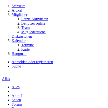
Startseite
Artikel
Mitglieder
Letzte Aktivitäten
Benutzer online
Team
Mitgliedersuche
Diskussionen
Kalender
Termine
Karte
Hangman
Anmelden oder registrieren
Suche
Alles
Alles
Artikel
Seiten
Forum