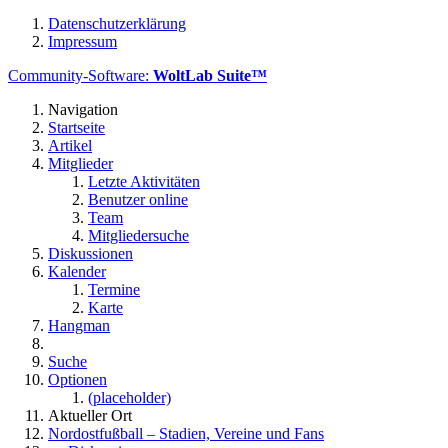
Datenschutzerklärung
Impressum
Community-Software:
WoltLab Suite™
Navigation
Startseite
Artikel
Mitglieder
Letzte Aktivitäten
Benutzer online
Team
Mitgliedersuche
Diskussionen
Kalender
Termine
Karte
Hangman
Suche
Optionen
(placeholder)
Aktueller Ort
Nordostfußball – Stadien, Vereine und Fans