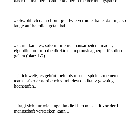
das ist ja mal der absolute knaller in meiner mittagspause...
...obwohl ich das schon irgendwie vermutet hatte, da ihr ja so
lange auf heimlich getan habt...
...damit kann es, sofern ihr eure "hausarbeiten" macht,
eigentlich nur um die direkte championsleaguequalifikation
gehen (platz 1-2)...
...ja ich weiß, es gehört mehr als nur ein spieler zu einem
team... aber er wird euch zumindest qualitativ gewaltig
hochstufen...
...fragt sich nur wie lange ihn die II. mannschaft vor der I.
mannschaft verstecken kann...