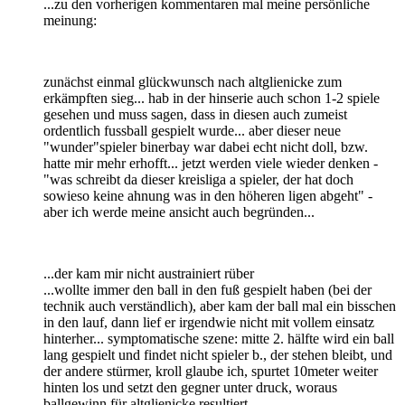
...zu den vorherigen kommentaren mal meine persönliche
meinung:
zunächst einmal glückwunsch nach altglienicke zum
erkämpften sieg... hab in der hinserie auch schon 1-2 spiele
gesehen und muss sagen, dass in diesen auch zumeist
ordentlich fussball gespielt wurde... aber dieser neue
"wunder"spieler binerbay war dabei echt nicht doll, bzw.
hatte mir mehr erhofft... jetzt werden viele wieder denken -
"was schreibt da dieser kreisliga a spieler, der hat doch
sowieso keine ahnung was in den höheren ligen abgeht" -
aber ich werde meine ansicht auch begründen...
...der kam mir nicht austrainiert rüber
...wollte immer den ball in den fuß gespielt haben (bei der
technik auch verständlich), aber kam der ball mal ein bisschen
in den lauf, dann lief er irgendwie nicht mit vollem einsatz
hinterher... symptomatische szene: mitte 2. hälfte wird ein ball
lang gespielt und findet nicht spieler b., der stehen bleibt, und
der andere stürmer, kroll glaube ich, spurtet 10meter weiter
hinten los und setzt den gegner unter druck, woraus
ballgewinn für altglienicke resultiert...