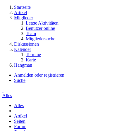
Startseite
Artikel
Mitglieder
Letzte Aktivitäten
Benutzer online
Team
Mitgliedersuche
Diskussionen
Kalender
Termine
Karte
Hangman
Anmelden oder registrieren
Suche
Alles
Alles
Artikel
Seiten
Forum