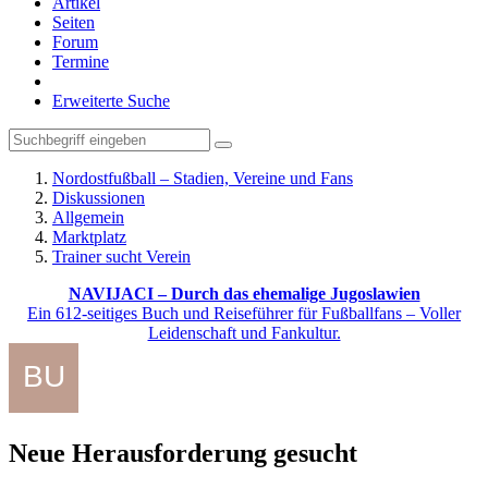
Artikel
Seiten
Forum
Termine
Erweiterte Suche
Nordostfußball – Stadien, Vereine und Fans
Diskussionen
Allgemein
Marktplatz
Trainer sucht Verein
NAVIJACI – Durch das ehemalige Jugoslawien
Ein 612-seitiges Buch und Reiseführer für Fußballfans – Voller
Leidenschaft und Fankultur.
Neue Herausforderung gesucht