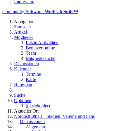
Impressum
Community-Software:
WoltLab Suite™
Navigation
Startseite
Artikel
Mitglieder
Letzte Aktivitäten
Benutzer online
Team
Mitgliedersuche
Diskussionen
Kalender
Termine
Karte
Hangman
Suche
Optionen
(placeholder)
Aktueller Ort
Nordostfußball – Stadien, Vereine und Fans
Diskussionen
Allgemein