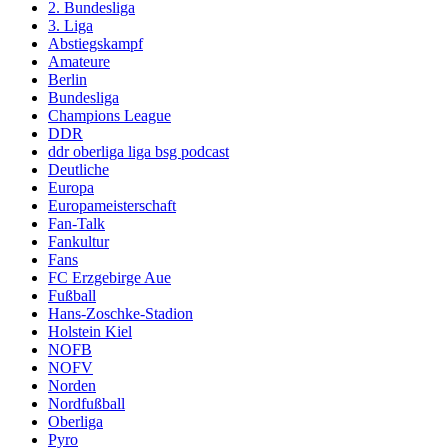
2. Bundesliga
3. Liga
Abstiegskampf
Amateure
Berlin
Bundesliga
Champions League
DDR
ddr oberliga liga bsg podcast
Deutliche
Europa
Europameisterschaft
Fan-Talk
Fankultur
Fans
FC Erzgebirge Aue
Fußball
Hans-Zoschke-Stadion
Holstein Kiel
NOFB
NOFV
Norden
Nordfußball
Oberliga
Pyro