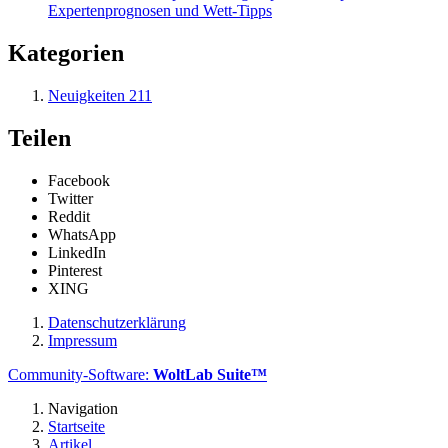
Expertenprognosen und Wett-Tipps
Kategorien
Neuigkeiten
211
Teilen
Facebook
Twitter
Reddit
WhatsApp
LinkedIn
Pinterest
XING
Datenschutzerklärung
Impressum
Community-Software:
WoltLab Suite™
Navigation
Startseite
Artikel