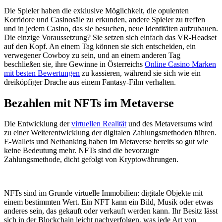
Die Spieler haben die exklusive Möglichkeit, die opulenten
Korridore und Casinosäle zu erkunden, andere Spieler zu treffen
und in jedem Casino, das sie besuchen, neue Identitäten aufzubauen.
Die einzige Voraussetzung? Sie setzen sich einfach das VR-Headset
auf den Kopf. An einem Tag können sie sich entscheiden, ein
verwegener Cowboy zu sein, und an einem anderen Tag
beschließen sie, ihre Gewinne in Österreichs
Online Casino Marken
mit besten Bewertungen
zu kassieren, während sie sich wie ein
dreiköpfiger Drache aus einem Fantasy-Film verhalten.
Bezahlen mit NFTs im Metaverse
Die Entwicklung der
virtuellen Realität
und des Metaversums wird
zu einer Weiterentwicklung der digitalen Zahlungsmethoden führen.
E-Wallets und Netbanking haben im Metaverse bereits so gut wie
keine Bedeutung mehr. NFTs sind die bevorzugte
Zahlungsmethode, dicht gefolgt von Kryptowährungen.
NFTs sind im Grunde virtuelle Immobilien: digitale Objekte mit
einem bestimmten Wert. Ein NFT kann ein Bild, Musik oder etwas
anderes sein, das gekauft oder verkauft werden kann. Ihr Besitz lässt
sich in der Blockchain leicht nachverfolgen, was jede Art von