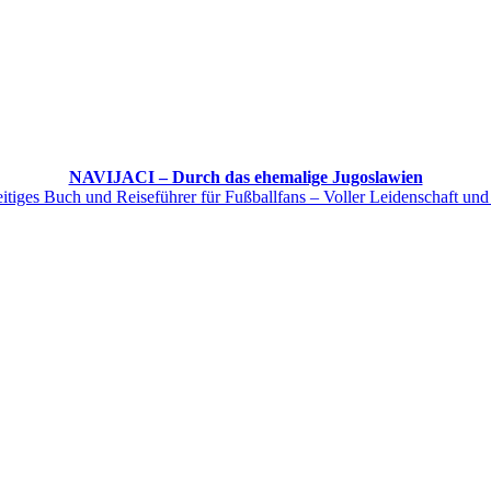
NAVIJACI – Durch das ehemalige Jugoslawien
itiges Buch und Reiseführer für Fußballfans – Voller Leidenschaft und