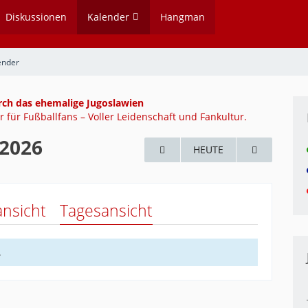
Diskussionen
Kalender
Hangman
ender
rch das ehemalige Jugoslawien
 für Fußballfans – Voller Leidenschaft und Fankultur.
 2026
HEUTE
nsicht
Tagesansicht
.