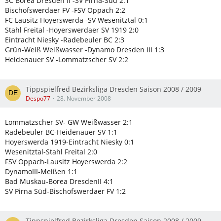
SC Borea Dresden II -SV Pirna-Süd 2:1
Bischofswerdaer FV -FSV Oppach 2:2
FC Lausitz Hoyerswerda -SV Wesenitztal 0:1
Stahl Freital -Hoyerswerdaer SV 1919 2:0
Eintracht Niesky -Radebeuler BC 2:3
Grün-Weiß Weißwasser -Dynamo Dresden III 1:3
Heidenauer SV -Lommatzscher SV 2:2
Tippspielfred Bezirksliga Dresden Saison 2008 / 2009
Despo77
28. November 2008
Lommatzscher SV- GW Weißwasser 2:1
Radebeuler BC-Heidenauer SV 1:1
Hoyerswerda 1919-Eintracht Niesky 0:1
Wesenitztal-Stahl Freital 2:0
FSV Oppach-Lausitz Hoyerswerda 2:2
DynamoIII-Meißen 1:1
Bad Muskau-Borea DresdenII 4:1
SV Pirna Süd-Bischofswerdaer FV 1:2
Tippspielfred Bezirksliga Dresden Saison 2008 / 2009