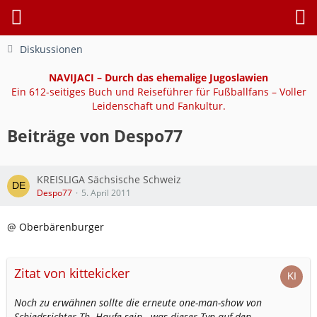
Diskussionen
NAVIJACI – Durch das ehemalige Jugoslawien
Ein 612-seitiges Buch und Reiseführer für Fußballfans – Voller
Leidenschaft und Fankultur.
Beiträge von Despo77
KREISLIGA Sächsische Schweiz
Despo77
5. April 2011
@ Oberbärenburger
Zitat von kittekicker
Noch zu erwähnen sollte die erneute one-man-show von
Schiedsrichter Th. Haufe sein - was dieser Typ auf den