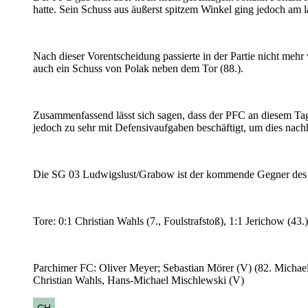
hatte. Sein Schuss aus äußerst spitzem Winkel ging jedoch am l
Nach dieser Vorentscheidung passierte in der Partie nicht mehr
auch ein Schuss von Polak neben dem Tor (88.).
Zusammenfassend lässt sich sagen, dass der PFC an diesem Tag 
jedoch zu sehr mit Defensivaufgaben beschäftigt, um dies nach
Die SG 03 Ludwigslust/Grabow ist der kommende Gegner des
Tore: 0:1 Christian Wahls (7., Foulstrafstoß), 1:1 Jerichow (43.
Parchimer FC: Oliver Meyer; Sebastian Mörer (V) (82. Michael
Christian Wahls, Hans-Michael Mischlewski (V)