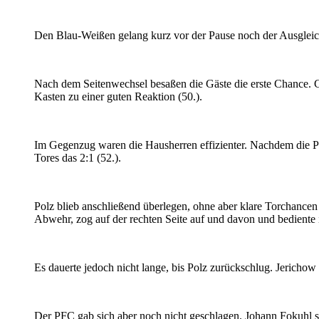
Den Blau-Weißen gelang kurz vor der Pause noch der Ausgleich.
Nach dem Seitenwechsel besaßen die Gäste die erste Chance. C
Kasten zu einer guten Reaktion (50.).
Im Gegenzug waren die Hausherren effizienter. Nachdem die PF
Tores das 2:1 (52.).
Polz blieb anschließend überlegen, ohne aber klare Torchancen
Abwehr, zog auf der rechten Seite auf und davon und bediente 
Es dauerte jedoch nicht lange, bis Polz zurückschlug. Jerichow 
Der PFC gab sich aber noch nicht geschlagen. Johann Fokuhl se