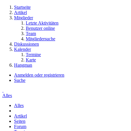
Startseite
Artikel
Mitglieder
Letzte Aktivitäten
Benutzer online
Team
Mitgliedersuche
Diskussionen
Kalender
Termine
Karte
Hangman
Anmelden oder registrieren
Suche
Alles
Alles
Artikel
Seiten
Forum