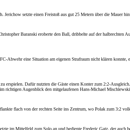
 Jerichow setzte einen Freistoß aus gut 25 Metern über die Mauer hinw
hristopher Baranski eroberte den Ball, dribbelte auf der halbrechten
C-Abwehr eine Situation am eigenen Strafraum nicht klären konnte, er
 zu erspielen. Dafür nutzten die Gäste einen Konter zum 2:2-Ausgleich.
im richtigen Augenblick den mitgelaufenen Hans-Michael Mischlewski, 
flankte flach von der rechten Seite ins Zentrum, wo Polak zum 3:2 voll
tzte im Mittelfeld zum Solo an und bediente Frederic Gatz, der auch b