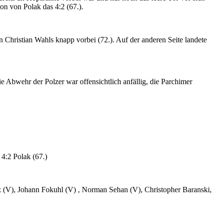
on von Polak das 4:2 (67.).
n Christian Wahls knapp vorbei (72.). Auf der anderen Seite landete
 Abwehr der Polzer war offensichtlich anfällig, die Parchimer
 4:2 Polak (67.)
tz (V), Johann Fokuhl (V) , Norman Sehan (V), Christopher Baranski,