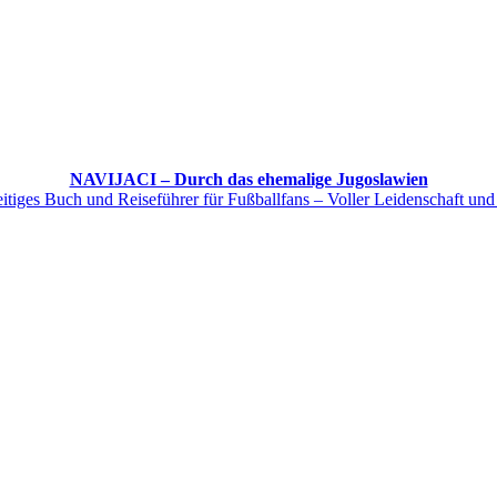
NAVIJACI – Durch das ehemalige Jugoslawien
itiges Buch und Reiseführer für Fußballfans – Voller Leidenschaft und