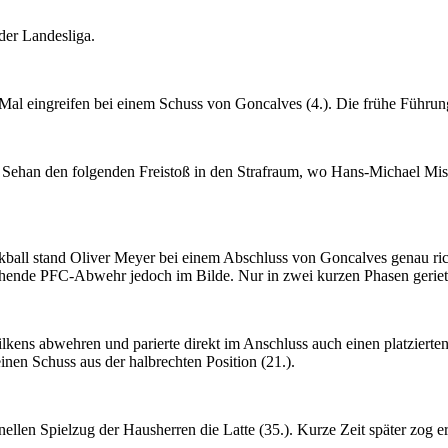
der Landesliga.
al eingreifen bei einem Schuss von Goncalves (4.). Die frühe Führun
 Sehan den folgenden Freistoß in den Strafraum, wo Hans-Michael Misc
kball stand Oliver Meyer bei einem Abschluss von Goncalves genau rich
tehende PFC-Abwehr jedoch im Bilde. Nur in zwei kurzen Phasen geriet
lkens abwehren und parierte direkt im Anschluss auch einen platzierte
nen Schuss aus der halbrechten Position (21.).
ellen Spielzug der Hausherren die Latte (35.). Kurze Zeit später zog er