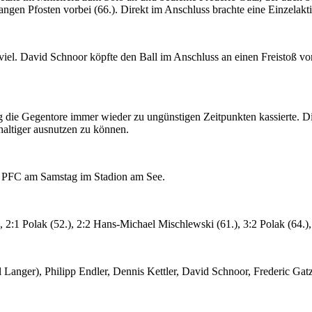
angen Pfosten vorbei (66.). Direkt im Anschluss brachte eine Einzelakti
 viel. David Schnoor köpfte den Ball im Anschluss an einen Freistoß vo
die Gegentore immer wieder zu ungünstigen Zeitpunkten kassierte. Die
haltiger ausnutzen zu können.
 PFC am Samstag im Stadion am See.
), 2:1 Polak (52.), 2:2 Hans-Michael Mischlewski (61.), 3:2 Polak (64.),
 Langer), Philipp Endler, Dennis Kettler, David Schnoor, Frederic Ga