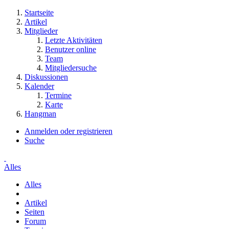
Startseite
Artikel
Mitglieder
Letzte Aktivitäten
Benutzer online
Team
Mitgliedersuche
Diskussionen
Kalender
Termine
Karte
Hangman
Anmelden oder registrieren
Suche
Alles
Alles
Artikel
Seiten
Forum