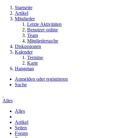
Startseite
Artikel
Mitglieder
Letzte Aktivitäten
Benutzer online
Team
Mitgliedersuche
Diskussionen
Kalender
Termine
Karte
Hangman
Anmelden oder registrieren
Suche
Alles
Alles
Artikel
Seiten
Forum