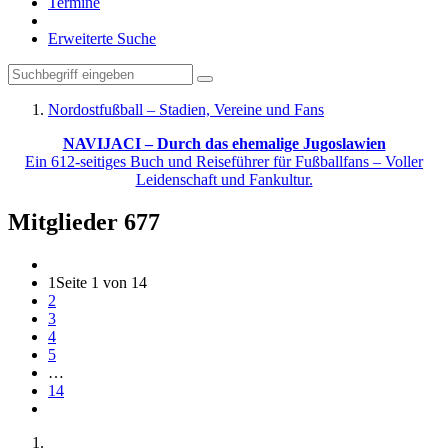
Termine
Erweiterte Suche
Nordostfußball – Stadien, Vereine und Fans
NAVIJACI – Durch das ehemalige Jugoslawien
Ein 612-seitiges Buch und Reiseführer für Fußballfans – Voller
Leidenschaft und Fankultur.
Mitglieder
677
1
Seite 1 von 14
2
3
4
5
…
14