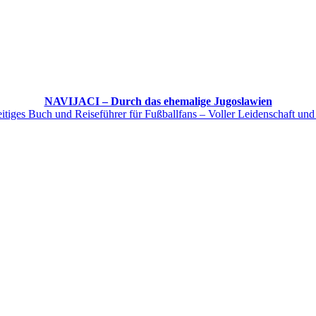
NAVIJACI – Durch das ehemalige Jugoslawien
itiges Buch und Reiseführer für Fußballfans – Voller Leidenschaft und