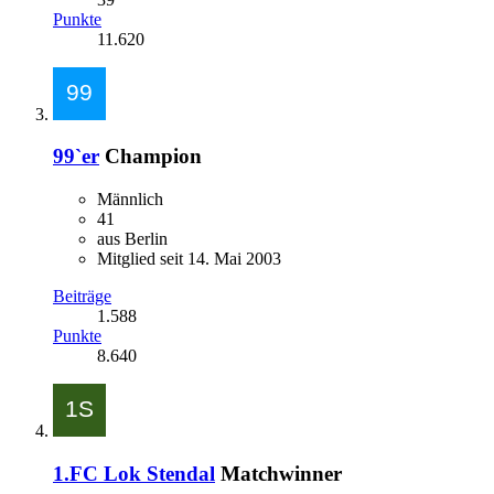
Punkte
11.620
99`er
Champion
Männlich
41
aus Berlin
Mitglied seit 14. Mai 2003
Beiträge
1.588
Punkte
8.640
1.FC Lok Stendal
Matchwinner