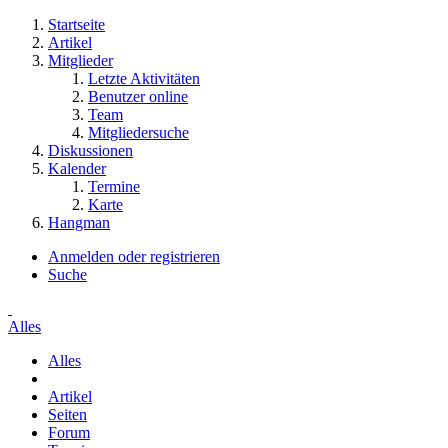
Startseite
Artikel
Mitglieder
Letzte Aktivitäten
Benutzer online
Team
Mitgliedersuche
Diskussionen
Kalender
Termine
Karte
Hangman
Anmelden oder registrieren
Suche
Alles
Alles
Artikel
Seiten
Forum