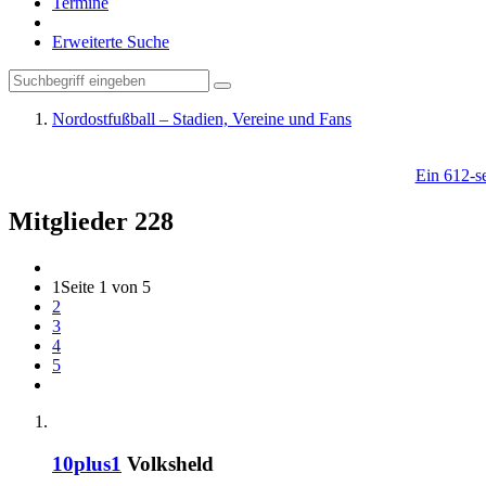
Termine
Erweiterte Suche
Nordostfußball – Stadien, Vereine und Fans
Ein 612-se
Mitglieder
228
1
Seite 1 von 5
2
3
4
5
10plus1
Volksheld