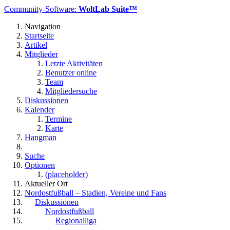
Community-Software:
WoltLab Suite™
Navigation
Startseite
Artikel
Mitglieder
Letzte Aktivitäten
Benutzer online
Team
Mitgliedersuche
Diskussionen
Kalender
Termine
Karte
Hangman
Suche
Optionen
(placeholder)
Aktueller Ort
Nordostfußball – Stadien, Vereine und Fans
Diskussionen
Nordostfußball
Regionalliga