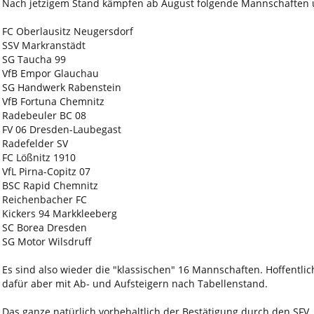
Nach jetzigem Stand kämpfen ab August folgende Mannschaften 
FC Oberlausitz Neugersdorf
SSV Markranstädt
SG Taucha 99
VfB Empor Glauchau
SG Handwerk Rabenstein
VfB Fortuna Chemnitz
Radebeuler BC 08
FV 06 Dresden-Laubegast
Radefelder SV
FC Lößnitz 1910
VfL Pirna-Copitz 07
BSC Rapid Chemnitz
Reichenbacher FC
Kickers 94 Markkleeberg
SC Borea Dresden
SG Motor Wilsdruff
Es sind also wieder die "klassischen" 16 Mannschaften. Hoffentlic
dafür aber mit Ab- und Aufsteigern nach Tabellenstand.
Das ganze natürlich vorbehaltlich der Bestätigung durch den SFV. 