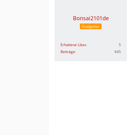
Bonsai2101de
Goalgetter
Erhaltene Likes
5
Beiträge
645