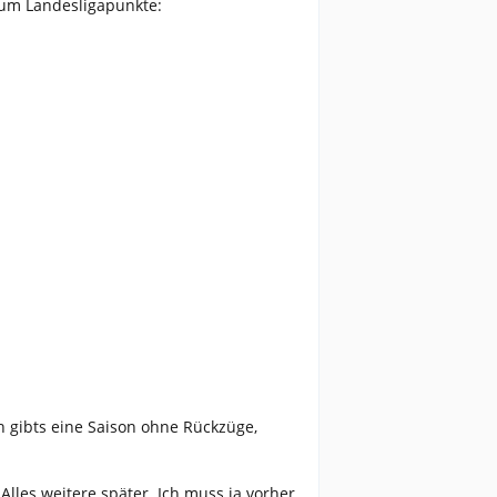
um Landesligapunkte:
h gibts eine Saison ohne Rückzüge,
Alles weitere später. Ich muss ja vorher