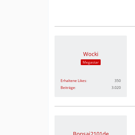
Wocki
Megastar
Erhaltene Likes
350
Beiträge
3.020
Bonsai2101de