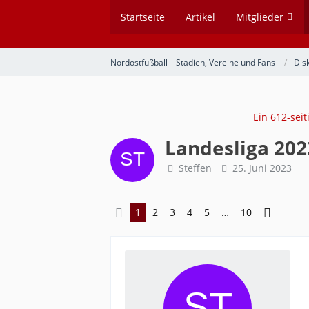
Startseite
Artikel
Mitglieder
Nordostfußball – Stadien, Vereine und Fans
Dis
Ein 612-sei
Landesliga 2023
Steffen
25. Juni 2023
1
2
3
4
5
…
10