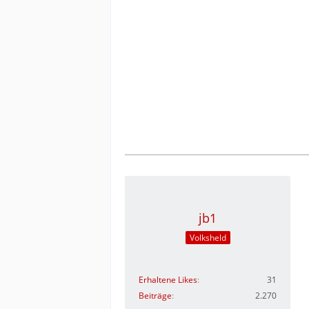
jb1
Volksheld
Erhaltene Likes
31
Beiträge
2.270