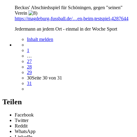
Beckus' Abschiedsspiel für Schöningen, gegen "seinen"
Verein
https://magdeburg-fussball.de/…en-beim-testspiel-4287644
Jedermann an jedem Ort - einmal in der Woche Sport
Inhalt melden
1
…
27
28
29
30
Seite 30 von 31
31
Teilen
Facebook
Twitter
Reddit
WhatsApp
LinkedIn