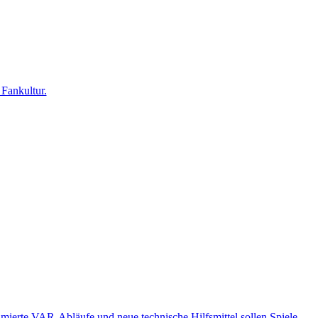
 Fankultur.
imierte VAR-Abläufe und neue technische Hilfsmittel sollen Spiele