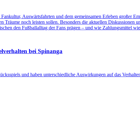
it Fankultur, Auswärtsfahrten und dem gemeinsamen Erleben großer Emot
hen Träume noch leisten sollen. Besonders die aktuellen Diskussionen 
ischen den Fußballalltag der Fans prägen – und wie Zahlungsmittel w
lverhalten bei Spinanga
ücksspiels und haben unterschiedliche Auswirkungen auf das Verhalten 