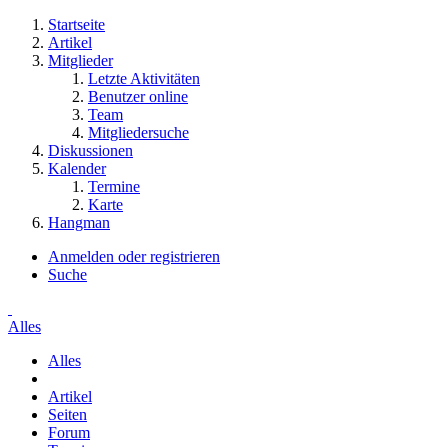
Startseite
Artikel
Mitglieder
Letzte Aktivitäten
Benutzer online
Team
Mitgliedersuche
Diskussionen
Kalender
Termine
Karte
Hangman
Anmelden oder registrieren
Suche
Alles
Alles
Artikel
Seiten
Forum